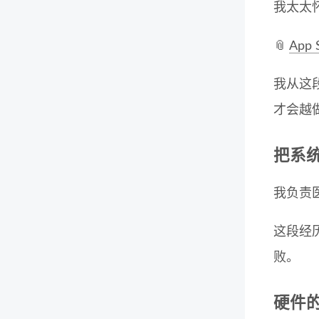
我太太
📎
App 
我从这
才会越
把系统
我负责医
这段经
败。
硬件的