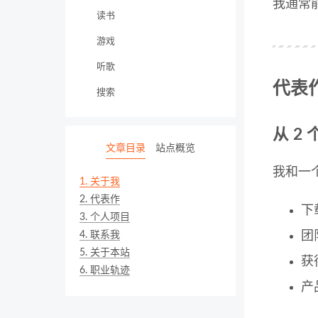
我通常能
读书
游戏
听歌
代表
搜索
从 2 
文章目录
站点概览
我和一
1.
关于我
2.
代表作
下
3.
个人项目
4.
联系我
团
5.
关于本站
获
6.
职业轨迹
产