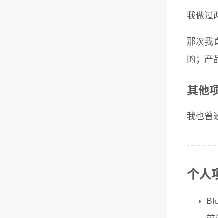
我做过
那次我
的；产
其他
我也曾通
个人
Bl