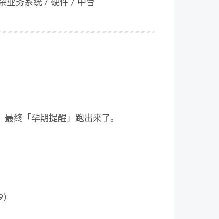
杂业务系统 / 硬件 / 中台
市场，最终「孕期提醒」跑出来了。
）
9）