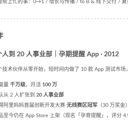
帮上忙的事：0→1 / 增长与传播 / to B & 线下交付 / 复
作
个人到 20 人事业部｜孕期提醒 App · 2012
个技术伙伴从零开始，短时间内做了 10 款 App 测试
载量
千万级
，月活
100 万
队从 2 人扩张到
20 人事业部
得阿里妈妈首届创新开发大赛
无线赛区冠军
（30 万奖金
品至今仍在 App Store 上架（现名「孕育提醒」，评分 4.