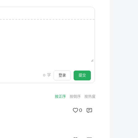
0
字
登录
提交
按正序
按倒序
按热度
0