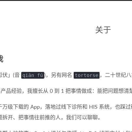
关于
我
qiān fú
tortorse
愆伏」(音
)，另有网名
，二十世纪八
 年产品经验，我擅长从 0 到 1 把事情做成：能把问题
千万级下载的 App，落地过线下诊所和 HIS 系统，也
题拆开、把事情往前推的人，我们可以聊聊。