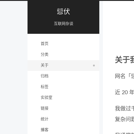
愆伏
互联网杂谈
首页
分类
关于
关于
网名「
归档
标签
近 20
实验室
我做过
链接
复杂问
统计
播客