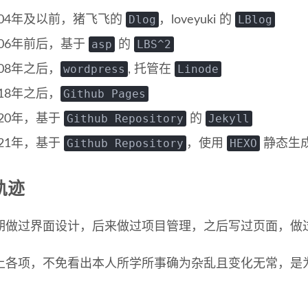
Dlog
LBlog
004年及以前，猪飞飞的
，loveyuki 的
asp
LBS^2
006年前后，基于
的
wordpress
Linode
008年之后，
, 托管在
Github Pages
018年之后，
Github Repository
Jekyll
020年，基于
的
Github Repository
HEXO
021年，基于
，使用
静态生
轨迹
期做过界面设计，后来做过项目管理，之后写过页面，做
上各项，不免看出本人所学所事确为杂乱且变化无常，是