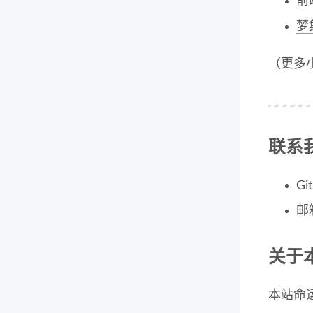
前
梦
（更多小
联系
Gi
邮
关于
本站命