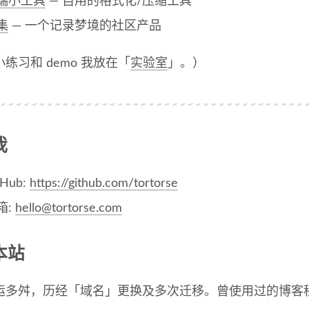
端小工具
— 自用的格式化/压缩工具
集
— 一个记录梦境的社区产品
练习和 demo 我放在「
实验室
」。）
我
tHub:
https://github.com/tortorse
箱:
hello@tortorse.com
本站
运多舛，历经「域名」更换及多次迁移。曾使用过的博客程