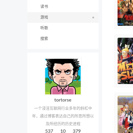
读书
游戏
听歌
搜索
tortorse
一个浸淫互联网行业多年的斜杠中
年，通过博客表达自己的所思所想以
及所经历的历史进程
537
10
379