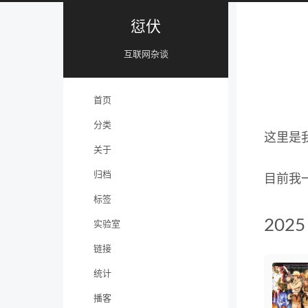
愆伏
互联网杂谈
首页
分类
这里是
关于
归档
目前我
标签
2025
实验室
链接
统计
播客