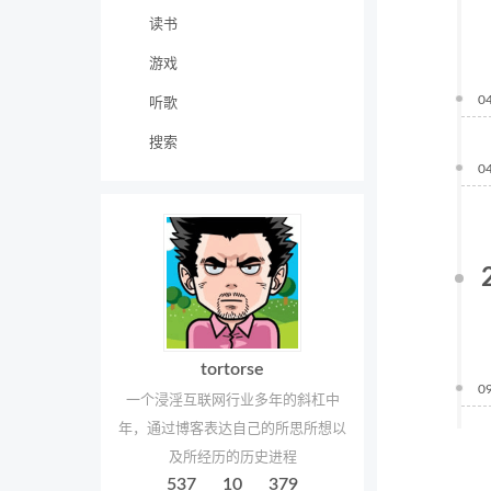
读书
游戏
0
听歌
搜索
0
tortorse
0
一个浸淫互联网行业多年的斜杠中
年，通过博客表达自己的所思所想以
及所经历的历史进程
537
10
379