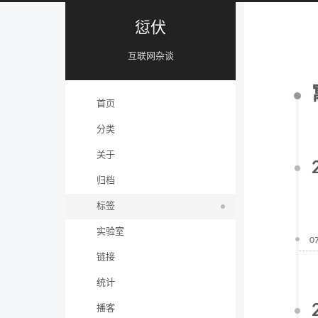
愆伏
互联网杂谈
首页
分类
关于
归档
标签
实验室
0
链接
统计
播客