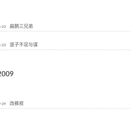
扁鹊三兄弟
4-23
竖子不足与谋
4-23
2009
改裤衩
9-29