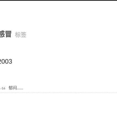
感冒
标签
2003
郁闷……
1-16