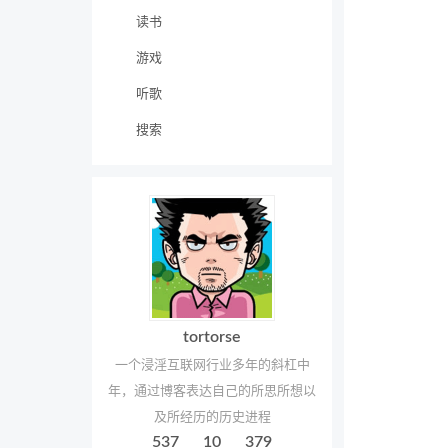
读书
游戏
听歌
搜索
tortorse
一个浸淫互联网行业多年的斜杠中
年，通过博客表达自己的所思所想以
及所经历的历史进程
537
10
379