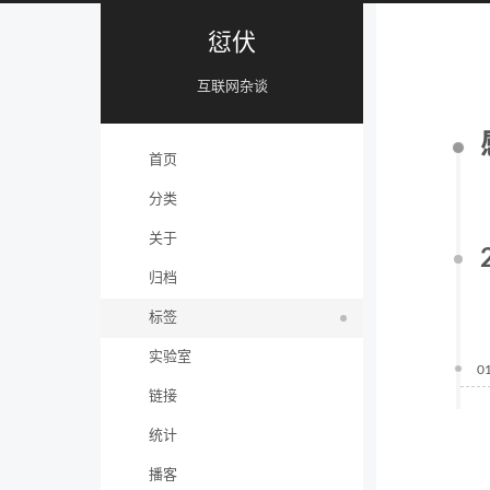
愆伏
互联网杂谈
首页
分类
关于
归档
标签
实验室
0
链接
统计
播客