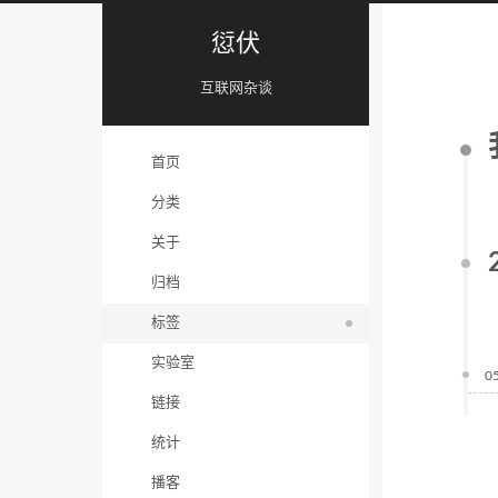
愆伏
互联网杂谈
首页
分类
关于
归档
标签
实验室
0
链接
统计
播客