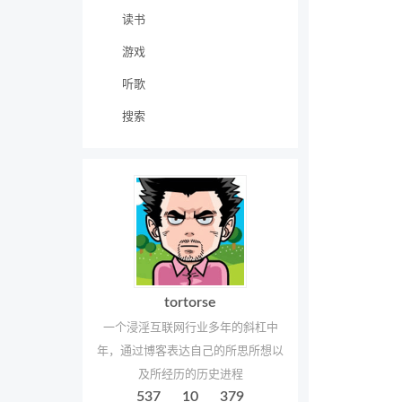
读书
游戏
听歌
搜索
tortorse
一个浸淫互联网行业多年的斜杠中
年，通过博客表达自己的所思所想以
及所经历的历史进程
537
10
379