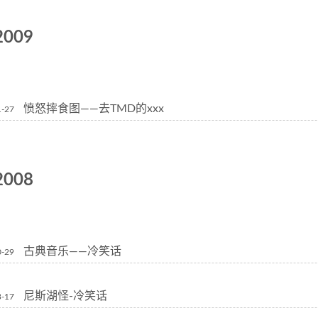
2009
愤怒摔食图——去TMD的xxx
1-27
2008
古典音乐——冷笑话
0-29
尼斯湖怪-冷笑话
3-17