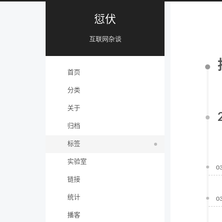
愆伏
互联网杂谈
首页
分类
关于
归档
标签
实验室
0
链接
统计
0
播客