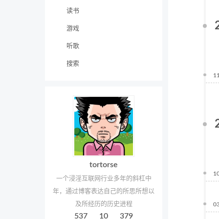
读书
游戏
听歌
搜索
1
tortorse
1
一个浸淫互联网行业多年的斜杠中
年，通过博客表达自己的所思所想以
及所经历的历史进程
0
537
10
379