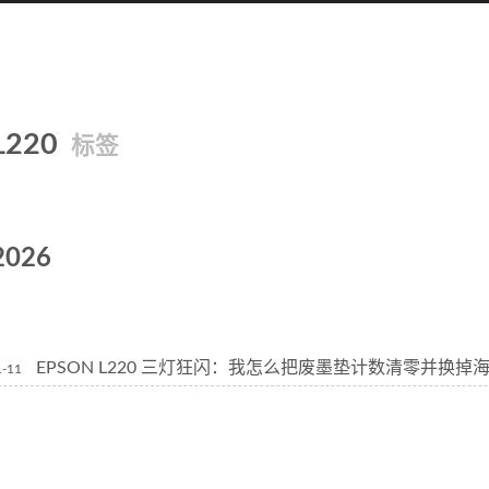
L220
标签
2026
EPSON L220 三灯狂闪：我怎么把废墨垫计数清零并换掉
1-11