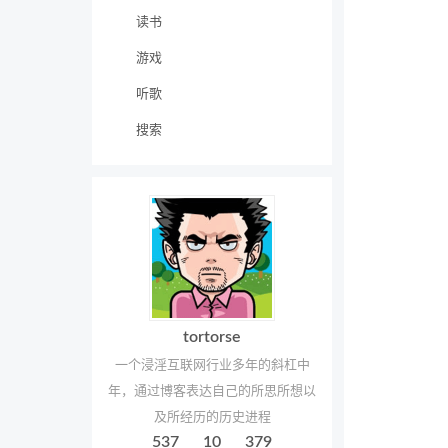
读书
游戏
听歌
搜索
tortorse
一个浸淫互联网行业多年的斜杠中
年，通过博客表达自己的所思所想以
及所经历的历史进程
537
10
379