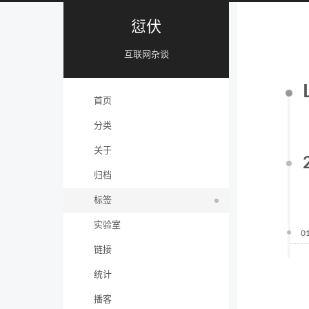
愆伏
互联网杂谈
首页
分类
关于
归档
标签
实验室
0
链接
统计
播客