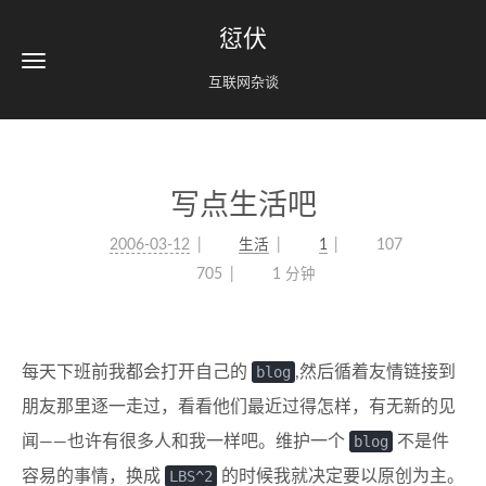
愆伏
互联网杂谈
写点生活吧
2006-03-12
生活
1
107
705
1 分钟
每天下班前我都会打开自己的
blog
,然后循着友情链接到
朋友那里逐一走过，看看他们最近过得怎样，有无新的见
闻——也许有很多人和我一样吧。维护一个
blog
不是件
容易的事情，换成
LBS^2
的时候我就决定要以原创为主。