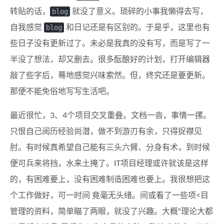
转贴的话，
blog
就没了意义。琐碎的小事我懒得去写，
自我感觉
blog
和日记还是有区别的。于是乎，这里也有
些日子没有更新过了。未必是我真的没有写，而是写了一
半没了想法，却又删去。很多酝酿好的计划，打开编辑器
敲了些字后，蓦地感觉兴味索然。但，终究还是要更新。
那便不能免俗地写写生活吧。
最近很忙，3、4个项目交叉重叠。文档一沓，事情一摞。
只恨自己阅历经验尚潜，做不到游刃有余，只得捉襟见
肘。有时候真希望自己能有三头六臂、分身有术，到时候
便可兵来将挡，水来土掩了。IT项目经理或许就该是这样
的，有困难要上，没有困难制造困难也要上。我很想把这
个工作做好，可一时间 竟毫无头绪。间或看了一些项<目
管理的资料，简单瞄了两眼，就没了兴趣。大概“理论大都