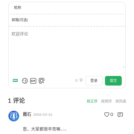
昵称
邮箱(可选)
0
字
登录
提交
1
评论
按正序
按倒序
按热度
0
霞石
2006-03-16
恩，大家都很辛苦嘛……