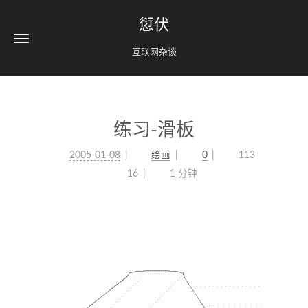
愆伏
互联网杂谈
练习-滑板
2005-01-08
绘画
0
113
16
1 分钟