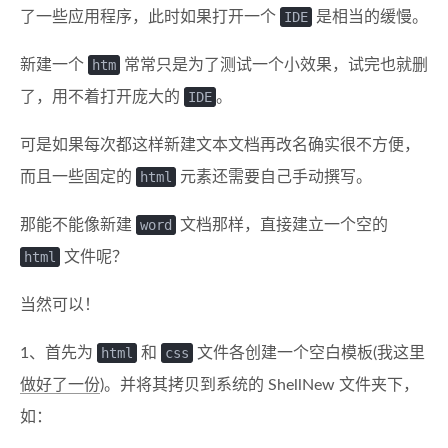
了一些应用程序，此时如果打开一个
IDE
是相当的缓慢。
新建一个
htm
常常只是为了测试一个小效果，试完也就删
了，用不着打开庞大的
IDE
。
可是如果每次都这样新建文本文档再改名确实很不方便，
而且一些固定的
html
元素还需要自己手动撰写。
那能不能像新建
word
文档那样，直接建立一个空的
html
文件呢？
当然可以！
1、首先为
html
和
css
文件各创建一个空白模板(我这里
做好了一份
)。并将其拷贝到系统的 ShellNew 文件夹下，
如：