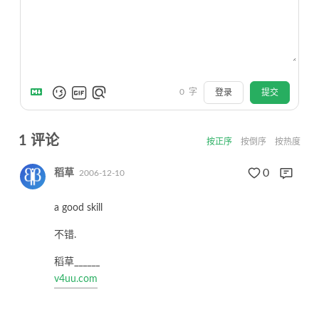
0
字
登录
提交
1
评论
按正序
按倒序
按热度
0
稻草
2006-12-10
a good skill
不错.
稻草______
v4uu.com