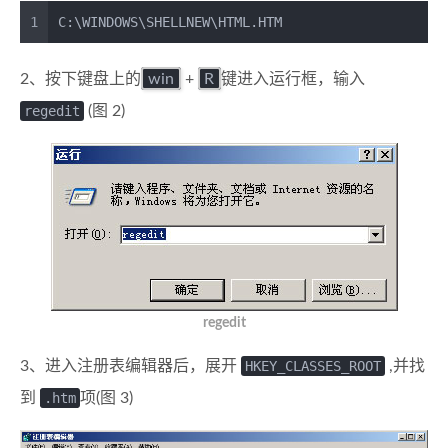
1
C:\WINDOWS\SHELLNEW\HTML.HTM
2、按下键盘上的
win
+
R
键进入运行框，输入
regedit
(图 2)
regedit
3、进入注册表编辑器后，展开
HKEY_CLASSES_ROOT
,并找
到
.htm
项(图 3)