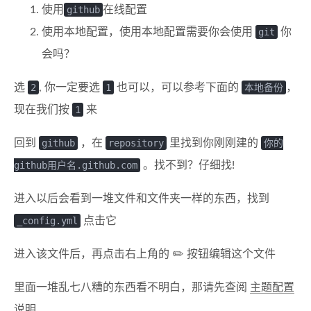
使用
github
在线配置
使用本地配置，使用本地配置需要你会使用
git
你
会吗？
选
2
, 你一定要选
1
也可以，可以参考下面的
本地备份
，
现在我们按
1
来
回到
github
，在
repository
里找到你刚刚建的
你的
github用户名.github.com
。找不到？仔细找!
进入以后会看到一堆文件和文件夹一样的东西，找到
_config.yml
点击它
进入该文件后，再点击右上角的 ✏️ 按钮编辑这个文件
里面一堆乱七八糟的东西看不明白，那请先查阅
主题配置
说明