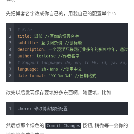
先把博客名字改成你自己的，用我自己的配置举个🌰
1
# Site
2
title:
愆伏
//写你的博客名字
3
subtitle:
互联网杂谈
//副标题
4
description:
一个浸淫互联网行业多年的斜杠中年，通过博
5
author:
tortorse
//作者名字
6
# Support language: de, en, fr-FR, id, ja, ko, p
7
language:
zh-Hans
//使用中文
8
date_format:
'%Y-%m-%d'
//日期格式
改完以后发现保存要填好多东西啊，随便填，比如
1
chore: 修改博客模板配置
然后点那个绿色的
Commit Changes
按钮, 稍微等一会你的