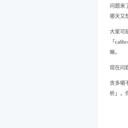
问题来
哪天又
大家可
「ca
嘛。
现在问
贪多嚼
析」，