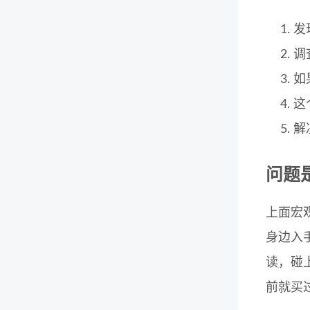
发
调
如
这
解
问题
上面宏
身边入
读，碰
前就买