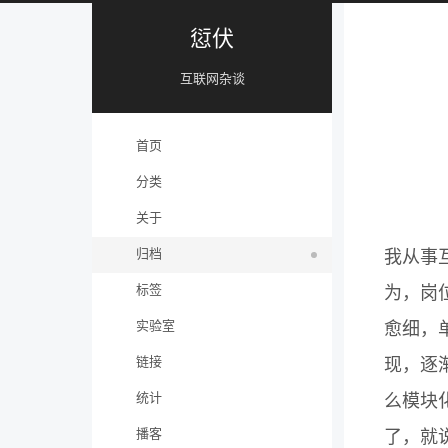
愆伏
互联网杂谈
首页
分类
关于
归档
我从事
标签
为，岗
实验室
愈细，
链接
现，逐渐
统计
么模块
播客
了，就