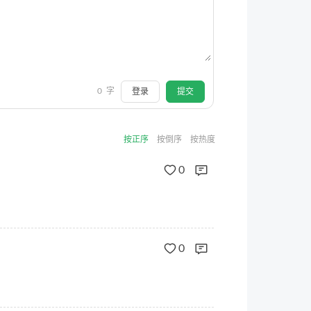
0
字
登录
提交
按正序
按倒序
按热度
0
0