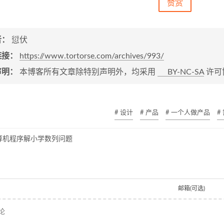
赞赏
者：
愆伏
链接：
https://www.tortorse.com/archives/993/
声明：
本博客所有文章除特别声明外，均采用
BY-NC-SA
许可
# 设计
# 产品
# 一个人做产品
#
算机程序解小学数列问题
邮箱(可选)