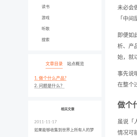
读书
未必会
游戏
「中间
听歌
即便如
搜索
析、产
始，就
文章目录
站点概览
事先说
1.
做个什么产品?
在整个
2.
问题是什么？
做个
相关文章
虽说「
2011-11-17
如果能够收集到世界上所有人的梦
情况可