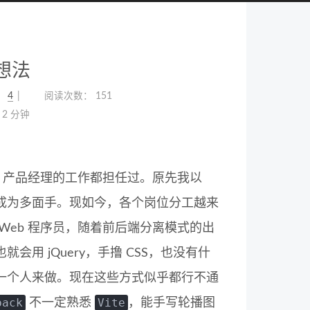
想法
：
4
阅读次数：
151
2 分钟
师、产品经理的工作都担任过。原先我以
成为多面手。现如今，各个岗位分工越来
Web 程序员，随着前后端分离模式的出
 jQuery，手撸 CSS，也没有什
一个人来做。现在这些方式似乎都行不通
pack
Vite
不一定熟悉
，能手写轮播图