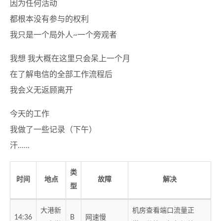
因为任何活动
都根本没有参与的权利
我只是一个局外人~一个旁观者
我想 我大概在这里只会呆上一个月
在了解电信的全部工作流程后
我会义无返顾离开
今天的工作
我做了一些记录（下午）
汗......
类
时间
地点
故障
解决
型
大港新
机房查看端口流量正
14:36
B
网速慢