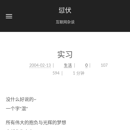
愆伏
互联网杂谈
实习
2004-02-13
生活
0
107
594
1 分钟
没什么好说的~
一个字"混"
所有伟大的抱负与光辉的梦想