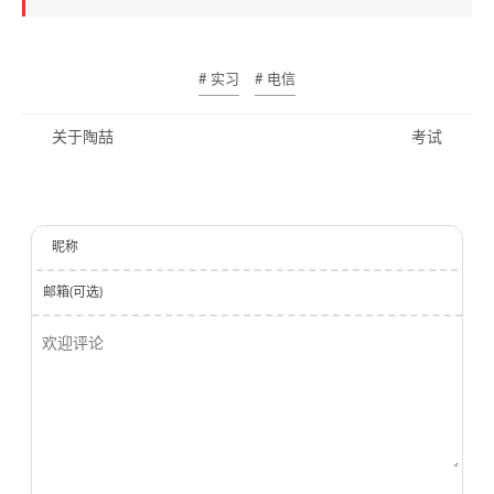
# 实习
# 电信
关于陶喆
考试
昵称
邮箱(可选)