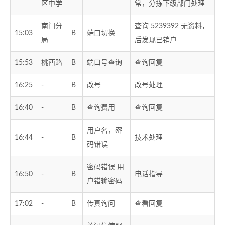
区中学
常，分拣下级部门处理
南门分
查询 5239392 无资料，
15:03
B
端口切换
局
后发现已销户
15:53
桃西路
B
端口号查询
查询回复
16:25
-
B
改号
改号处理
16:40
-
B
查询费用
查询回复
用户名，密
16:44
-
B
技术处理
码错误
密码错误 用
16:50
-
B
电话指导
户错输密码
17:02
-
B
传真询问
查看回复