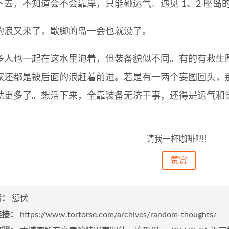
下去，不知道会不会靠岸，只能碰运气。遇见 1、2 座岛
的浪又来了，歇脚的岛一会也就没了。
多人也一起在这水里泡着，但装备貌似不同。有的有救生
家还都是被后面的浪赶着前进。若是有一两个妄图回头，
就更多了。想活下来，全靠装备无济于事，还得是运气和
请我一杯咖啡吧！
赞赏
者：
愆伏
链接：
https://www.tortorse.com/archives/random-thoughts/