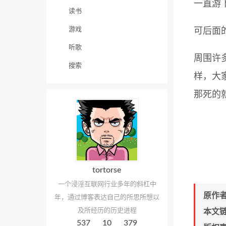
一直游
读书
游戏
可后面
听歌
周围许
搜索
样，大
那死的
tortorse
一个浸淫互联网行业多年的斜杠中
原作
年，通过博客表达自己的所思所想以
及所经历的历史进程
本文
537
10
379