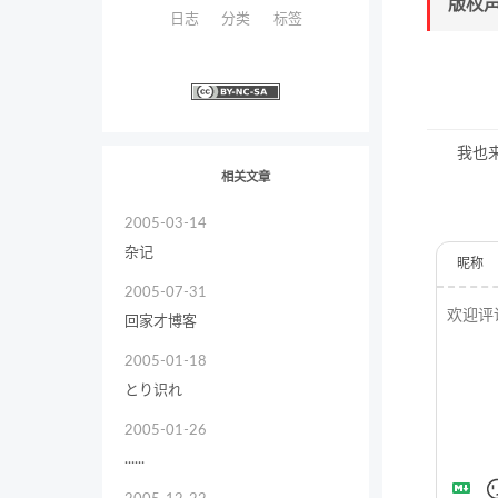
版权
日志
分类
标签
我也
相关文章
2005-03-14
杂记
昵称
2005-07-31
回家才博客
2005-01-18
とり识れ
2005-01-26
......