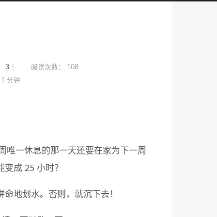
：
3
阅读次数：
108
1 分钟
，一周唯一休息的那一天还要在家为下一周
成 25 小时？
拼命地划水。否则，就沉下去！