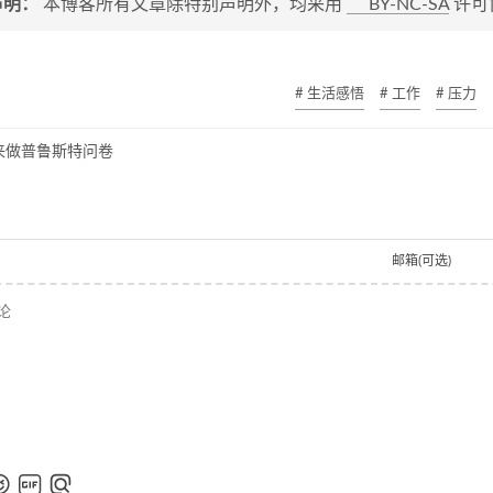
声明：
本博客所有文章除特别声明外，均采用
BY-NC-SA
许可
# 生活感悟
# 工作
# 压力
来做普鲁斯特问卷
邮箱(可选)