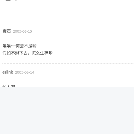
霞石
2005-06-15
唉唉~~何尝不是哟
假如不游下去，怎么生存哟
eslink
2005-06-14
忙人啊…
唉…我现在是经常闲的慌…还想忙一点来着-_-…
libracat
2005-06-13
大人,偶尔深呼吸一下吧.我现在看见太阳就说感谢…