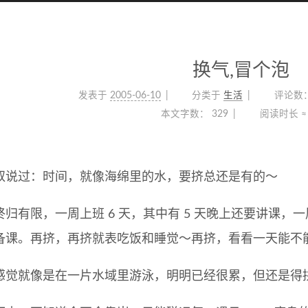
换气,冒个泡
发表于
2005-06-10
分类于
生活
评论数
本文字数：
329
阅读时长 ≈
叔说过：时间，就像海绵里的水，要挤总还是有的～
终归有限，一周上班 6 天，其中有 5 天晚上还要讲课
备课。再挤，再挤就表吃饭和睡觉～再挤，看看一天能不能变
感觉就像是在一片水域里游泳，明明已经很累，但还是得