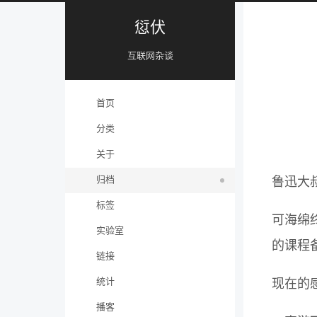
愆伏
互联网杂谈
首页
分类
关于
归档
鲁迅大
标签
可海绵
实验室
的课程
链接
统计
现在的
播客