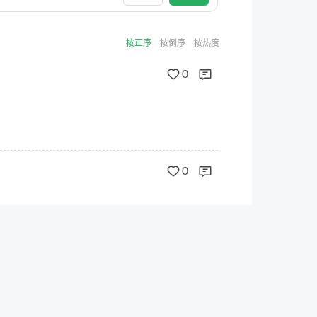
按正序
按倒序
按热度
0
0
0