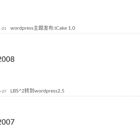
wordpress主题发布:iCake 1.0
1-21
2008
LBS^2转到wordpress2.5
5-27
2007