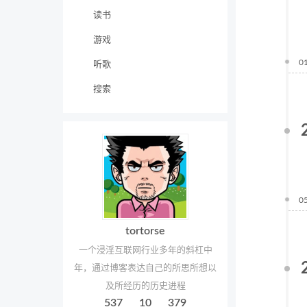
读书
游戏
0
听歌
搜索
0
tortorse
一个浸淫互联网行业多年的斜杠中
年，通过博客表达自己的所思所想以
及所经历的历史进程
537
10
379