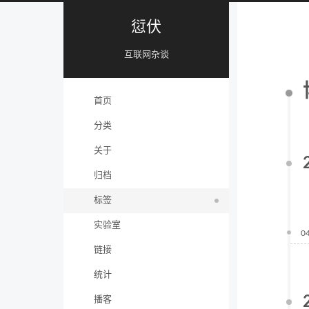
愆伏
互联网杂谈
首页
分类
关于
归档
标签
实验室
0
链接
统计
播客