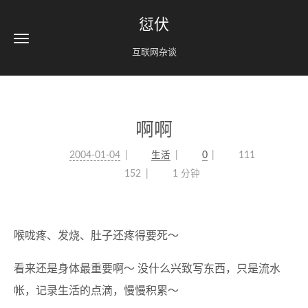
愆伏
互联网杂谈
啊啊
2004-01-04
生活
0
111
152
1 分钟
喉咙疼、发烧、肚子还疼得要死～
看来还是身体最重要啊～ 没什么兴致写东西，只是流水
帐，记录生活的点滴，慢慢积累～