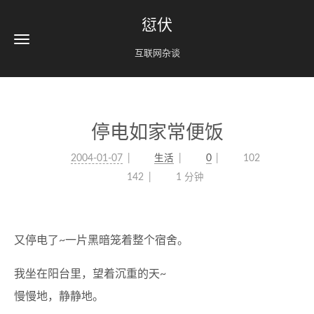
愆伏
互联网杂谈
停电如家常便饭
2004-01-07
生活
0
102
142
1 分钟
又停电了~一片黑暗笼着整个宿舍。
我坐在阳台里，望着沉重的天~
慢慢地，静静地。