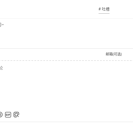
# 吐槽
~
邮箱(可选)