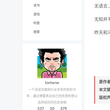
读书
无语言...
游戏
无知并
听歌
搜索
昨天和
原作
tortorse
本文
一个浸淫互联网行业多年的斜杠中
年，通过博客表达自己的所思所想以
版权
及所经历的历史进程
537
10
379