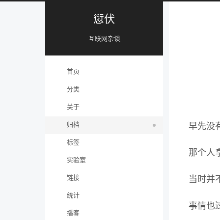
愆伏
互联网杂谈
首页
分类
关于
归档
早先没
标签
那个人
实验室
链接
当时并
统计
事情也
播客