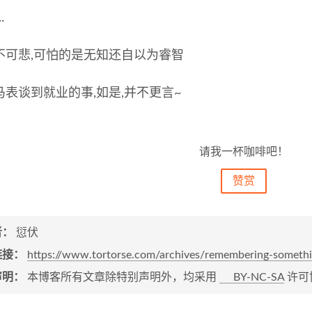
.
不可悲,可怕的是无知还自以为睿智
马表谈到就业的事,如是,并不更言~
请我一杯咖啡吧！
赞赏
者：
愆伏
链接：
https://www.tortorse.com/archives/remembering-someth
声明：
本博客所有文章除特别声明外，均采用
BY-NC-SA
许可