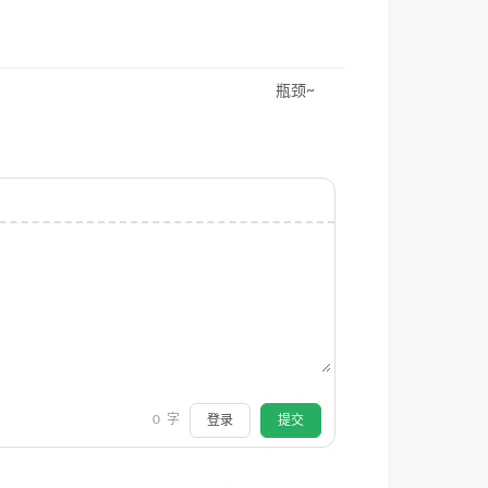
瓶颈~
0
字
登录
提交