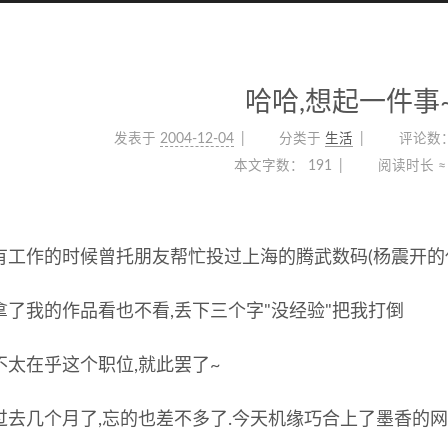
哈哈,想起一件事
发表于
2004-12-04
分类于
生活
评论数
本文字数：
191
阅读时长 ≈
有工作的时候曾托朋友帮忙投过上海的腾武数码(杨震开的
拿了我的作品看也不看,丢下三个字"没经验"把我打倒
不太在乎这个职位,就此罢了~
过去几个月了,忘的也差不多了.今天机缘巧合上了墨香的