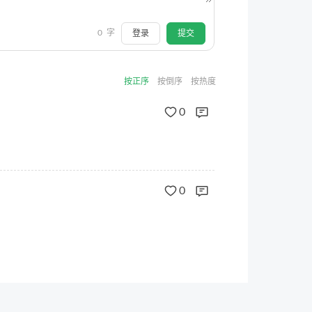
0
字
登录
提交
按正序
按倒序
按热度
0
0