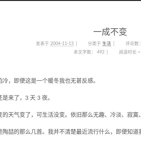
一成不变
发表于
2004-11-13
分类于
生活
评论数
本文字数：
492
阅读时长 ≈
怕冷，即便这是一个暖冬我也无甚反感。
是来了，3 天 3 夜。
变的天气变了，可生活没变。依旧那么无趣、冷淡、寂寞
是陶喆的那么几首。我并不清楚最近流行什么，即便知道