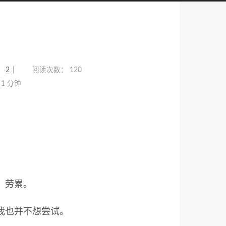
：
2
阅读次数：
120
1 分钟
、劳累。
我也并不想尝试。