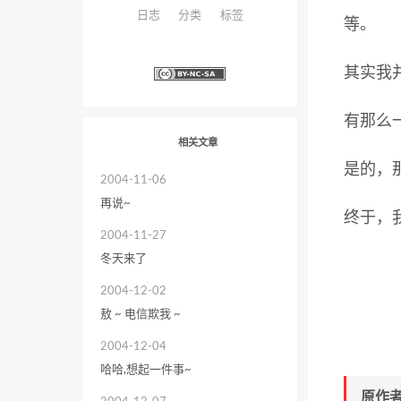
日志
分类
标签
等。
其实我
有那么
相关文章
是的，
2004-11-06
再说~
终于，
2004-11-27
冬天来了
2004-12-02
敖 ~ 电信欺我 ~
2004-12-04
哈哈,想起一件事~
原作