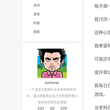
读书
每天做
游戏
我讨厌
听歌
搜索
这种心
我希望
可我还
或许我
tortorse
我每日
一个浸淫互联网行业多年的斜杠中
游戏。
年，通过博客表达自己的所思所想以
及所经历的历史进程
当老妈
537
10
379