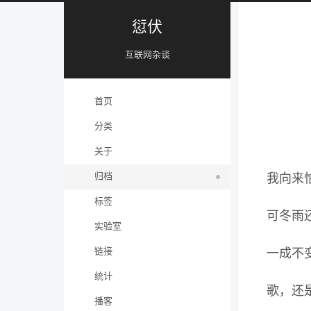
愆伏
互联网杂谈
首页
分类
关于
归档
我向来
标签
可冬雨还
实验室
链接
一成不
统计
歌，还
播客