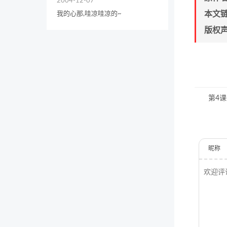
2004-12-07
本文
我的心那,哇凉哇凉的~
版权
第4课
昵称